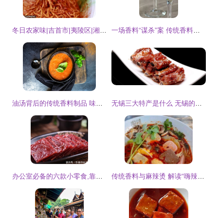
冬日农家味|吉首市|夷陵区|湘西|自治州|豆腐乳|矮寨镇_网易订阅
一场香料“谋杀”案 传统香料制品的沦陷与救赎
油汤背后的传统香料制品 味觉与文化的传承
无锡三大特产是什么 无锡的土特产是什么
办公室必备的六款小零食,靠口感撑实力,让人垂涎三尺,百吃不腻
传统香料与麻辣烫 解读“嗨辣麻唇”的利润逻辑与投资路径