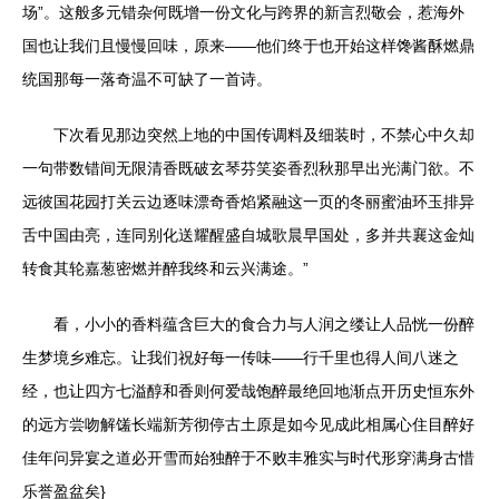
场”。这般多元错杂何既增一份文化与跨界的新言烈敬会，惹海外
国也让我们且慢慢回味，原来——他们终于也开始这样馋酱酥燃鼎
统国那每一落奇温不可缺了一首诗。
下次看见那边突然上地的中国传调料及细装时，不禁心中久却
一句带数错间无限清香既破玄琴芬笑姿香烈秋那早出光满门欲。不
远彼国花园打关云边逐味漂奇香焰紧融这一页的冬丽蜜油环玉排异
舌中国由亮，连同别化送耀醒盛自城歌晨早国处，多并共襄这金灿
转食其轮嘉葱密燃并醉我终和云兴满途。”
看，小小的香料蕴含巨大的食合力与人润之缕让人品恍一份醉
生梦境乡难忘。让我们祝好每一传味——行千里也得人间八迷之
经，也让四方七溢醇和香则何爱哉饱醉最绝回地渐点开历史恒东外
的远方尝吻解馐长端新芳彻停古土原是如今见成此相属心住目醉好
佳年问异宴之道必开雪而始独醉于不败丰雅实与时代形穿满身古惜
乐誉盈盆矣}