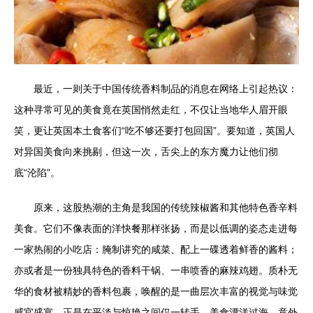
最近，一则关于中国传统香料制品的消息在网络上引起热议：
这种寻常可见的美食竟在英国悄然走红，不仅让当地华人眉开眼
笑，更让英国本土食客们“吃不够还要打包回国”。要知道，英国人
对异国美食向来挑剔，但这一次，舌尖上的东方魔力让他们彻
底“沦陷”。
原来，这股热潮的主角是我国的传统辣椒酱和其他特色香辛料
美食。它们不像表面的洋快餐那样张扬，而是以低调的姿态走进每
一家热闹的小吃店：腌制讲究的咸菜、配上一碟透着鲜香的酱料；
亦或者是一份独具特色的香料干锅、一串喷香的麻辣鸡翅。质朴无
华的食材被精妙的香料包裹，唤醒的是一曲层次丰富的视觉与味觉
感官盛宴。正是在平淡与惊艳之间仅一转手，美食漂洋过海，意外