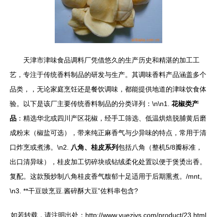
天津市津味食品调料厂凭借悠久的生产历史和精湛的加工工
艺，专注于传统香料制品的研发与生产。其调味香料产品涵盖多个
品类，，无论家庭烹饪还是餐饮调味，都能提供地道的津味饮食体
验。以下是该厂主要传统香料制品的分类详列：\n\n1.
花椒类产
品
：精选华北或四川产区花椒，经手工筛选、低温烘焙脱脯黄后磨
成粉末（椒盐可选），带来纯正麻香气与少异味的特点，常用于清
口炸烹或煮沸。\n2.
八角、桂皮系列
包括八角（整机5/8瓣标准，
出口清异味），桂皮加工切碎块或钻绒柔化处置以便于煲烫出香。
复配。这款预炒制八角桂皮香气馥郁十足适用于后期熏煮。/mnt。
\n3. **干豆豉烹豆.酱碎酥大豆”佐料串包含?
如若转载，请注明出处：http://www.yueziys.com/product/23.html