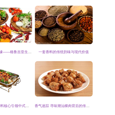
丝路上的香料奇缘——格鲁吉亚生态探索之旅
一套香料的传统韵味与现代价值
选择鱼味无穷 香料核心引领中式融合料理的未来革新
香气迷踪 寻味潮汕粿肉背后的传统香料密码