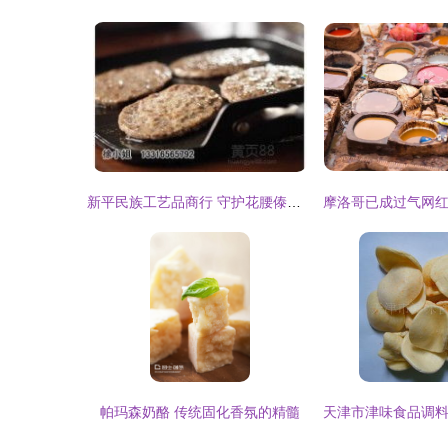
新平民族工艺品商行 守护花腰傣的文化魅力
帕玛森奶酪 传统固化香氛的精髓