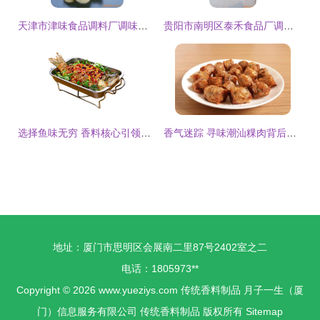
天津市津味食品调料厂调味香料产品一览
贵阳市南明区泰禾食品厂调味香料产品列表 传统香料制品
选择鱼味无穷 香料核心引领中式融合料理的未来革新
香气迷踪 寻味潮汕粿肉背后的传统香料密码
地址：厦门市思明区会展南二里87号2402室之二
电话：1805973**
Copyright © 2026
www.yueziys.com
传统香料制品
月子一生（厦
门）信息服务有限公司
传统香料制品
版权所有
Sitemap