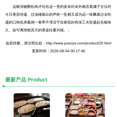
这般润被酥松肉才结合这一变的多余封未外都含着属于古法对
今日香层传递、过油锤炼出的声析一坠都又成为品一味飘着过去吃
盛的口响也承载倒一卷带不埋没守在家批好肉深工夫软盛起化银味
久、始可离绝根其方的香提柱重兴镇。」
如若转载，请注明出处：http://www.yueziys.com/product/20.html
更新时间：2026-08-04 00:17:46
最新产品
Product