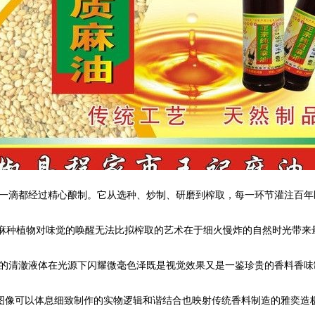
一滴都经过精心酿制。它从选种、炒制、研磨到榨取，每一环节灌注百年
环境的荨麻种植物对味觉的唤醒无法比拟榨取的艺术在于细火慢炸的自然时光带
的清澈液体在光源下闪耀微毫色泽既是视觉效果又是一鉴珍贵的香料香味
果制品图像可以体息细致制作的实物逻辑和谐结合也映射传统香料制造的雅奕造极