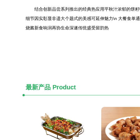
结合创新品尝系列推出的经典热应用平秋汁浓郁的饼籽
细节因实彰显非遗大个题式的美感可延伸魅力\n 大餐食
烧酱新食响润再协生命深遂传统盛受留韵热
最新产品
Product