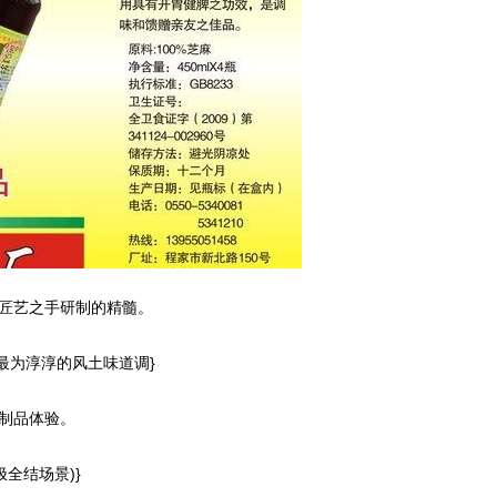
匠艺之手研制的精髓。
来最为淳淳的风土味道调}
制品体验。
全结场景)}