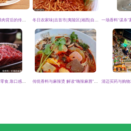
香气迷踪 寻味潮汕粿肉背后的传统香料密码
冬日农家味|吉首市|夷陵区|湘西|自治州|豆腐乳|矮寨镇_网易订阅
办公室必备的六款小零食,靠口感撑实力,让人垂涎三尺,百吃不腻
传统香料与麻辣烫 解读“嗨辣麻唇”的利润逻辑与投资路径