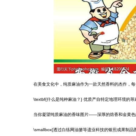
在美食文化中，纯质麻油作为一款天然香料的杰作，每
\textbf{什么是纯种麻油？} 优质产自特定地理
当你凝望纯质麻油的香味图片——深厚的焙香和金黄色
\smallbox{透过白练网油篓等遗业科技的银煎成